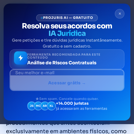
×
PROJURIS AI — GRATUITO
Resolva seus acordos com
IA Jurídica
Gere petições e tire dúvidas jurídicas instantâneamente.
O que significa ODR?
Gratuito e sem cadastro.
Pespectivas de uso dessa
FERRAMENTA RECOMENDADA PARA ESTE
CONTEÚDO
Análise de Riscos Contratuais
solução
Online Dispute Resolution (ODR) é uma
Acessar grátis →
expressão que abrange diversas formas de
solucionar conflitos por meio de ambientes
Sem spam. Cancele quando quiser.
+14.000 juristas
digitais. Com algumas variações, o ODR é
JS
MC
AR
KL
já acessaram as ferramentas
usado para permitir que técnicas e
procedimentos que antes aconteciam
exclusivamente em ambientes físicos, como