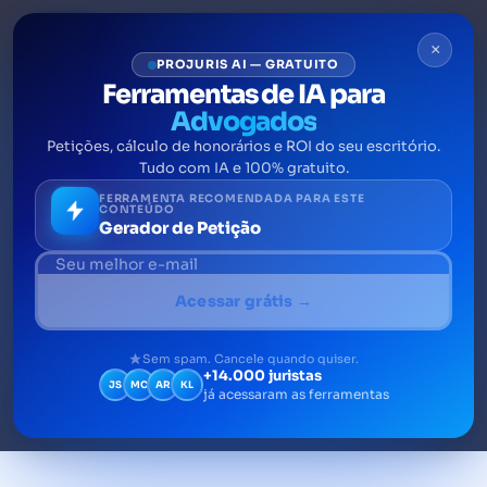
×
PROJURIS AI — GRATUITO
Ferramentas de IA para
Advogados
Petições, cálculo de honorários e ROI do seu escritório.
Servidão de passagem: o
Tudo com IA e 100% gratuito.
que é e a diferença do
FERRAMENTA RECOMENDADA PARA ESTE
CONTEÚDO
Gerador de Petição
direito de passagem forçada
Entenda tudo sobre a servidão de passagem:
Acessar grátis →
o que é, como funciona, suas implicações
legais e metragens mínimas
Sem spam. Cancele quando quiser.
+14.000 juristas
JS
MC
AR
KL
já acessaram as ferramentas