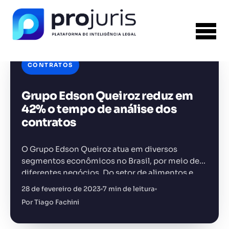
CONTRATOS
Grupo Edson Queiroz reduz em
42% o tempo de análise dos
FERRAMENTA RECOMENDADA PARA ESTE
CONTEÚDO
contratos
Análise de Riscos Contratuais
O Grupo Edson Queiroz atua em diversos
segmentos econômicos no Brasil, por meio de
diferentes negócios. Do setor de alimentos e
bebidas, passando por energia e
+14.000 juristas
28 de fevereiro de 2023
7 min de leitura
JS
MC
AR
KL
abastecimento, até Comunicações, há mais de…
Por Tiago Fachini