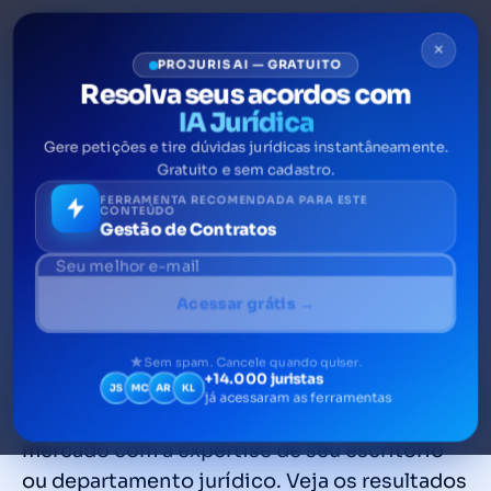
×
PROJURIS AI — GRATUITO
Resolva seus acordos com
IA Jurídica
Gere petições e tire dúvidas jurídicas instantâneamente.
Case de sucesso: escritório
Gratuito e sem cadastro.
dobra ROI com uso de
FERRAMENTA RECOMENDADA PARA ESTE
CONTEÚDO
Gestão de Contratos
plataforma de acordos
O Projuris Acordos pode apoiar o seu
Acessar grátis →
escritório a implementar uma célula de
acordos e a oferecer aos seus clientes um
Sem spam. Cancele quando quiser.
+14.000 juristas
diferencial em termos de resolução de
JS
MC
AR
KL
já acessaram as ferramentas
disputas, aliando a melhor tecnologia do
mercado com a expertise de seu escritório
ou departamento jurídico. Veja os resultados