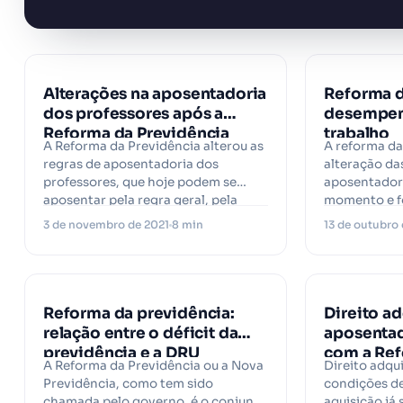
Alterações na aposentadoria
Reforma d
dos professores após a
desempen
Reforma da Previdência
trabalho
A Reforma da Previdência alterou as
A reforma da
regras de aposentadoria dos
alteração da
professores, que hoje podem se
aposentadori
aposentar pela regra geral, pela
momento e f
regra da…
mais releva
3 de novembro de 2021
8 min
13 de outubro
Reforma da previdência:
Direito ad
relação entre o déficit da
aposentad
previdência e a DRU
com a Re
A Reforma da Previdência ou a Nova
Direito adqui
Previdênc
Previdência, como tem sido
condições d
chamada pelo governo, é o conjunto
aquisição já 