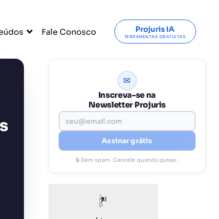
Projuris IA
eúdos
Fale Conosco
FERRAMENTAS GRATUITAS
✉
Inscreva-se na
Newsletter Projuris
s
Assinar grátis
🔒 Sem spam. Cancele quando quiser.