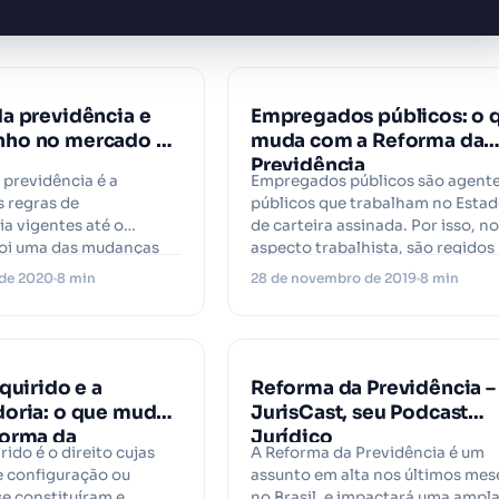
a previdência e
Empregados públicos: o 
ho no mercado de
muda com a Reforma da
Previdência
 previdência é a
Empregados públicos são agent
s regras de
públicos que trabalham no Esta
a vigentes até o
de carteira assinada. Por isso, no
oi uma das mudanças
aspecto trabalhista, são regidos
ntes…
pela CLT. Já…
 de 2020
8 min
28 de novembro de 2019
8 min
quirido e a
Reforma da Previdência –
oria: o que muda
JurisCast, seu Podcast
forma da
Jurídico
rido é o direito cujas
A Reforma da Previdência é um
ia?
e configuração ou
assunto em alta nos últimos mes
se constituíram e,
no Brasil, e impactará uma ampl