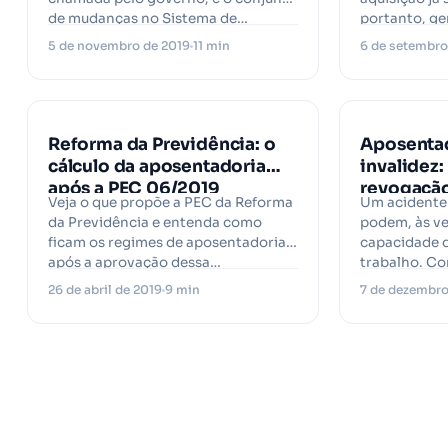
de mudanças no Sistema de…
portanto, ge
no pleito.…
5 de novembro de 2019
11 min
6 de setembro
PROJURIS
Reforma da Previdência: o
Aposentad
cálculo da aposentadoria
invalidez
após a PEC 06/2019
revogaçã
Veja o que propõe a PEC da Reforma
Um acidente
da Previdência e entenda como
podem, às ve
ficam os regimes de aposentadoria,
capacidade d
após a aprovação dessa…
trabalho. C
própria subs
26 de abril de 2019
9 min
7 de dezembro