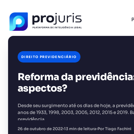
P
DIREITO PREVIDENCIÁRIO
Reforma da previdência: 
FERRAMENTA RECOMENDADA PARA ESTE CONTEÚ
Tabela de Honorários da OAB
aspectos?
Desde seu surgimento até os dias de hoje, a previdê
anos de 1933, 1998, 2003, 2005, 2012, 2015 e 2019. 
previdência…
+14.000 juristas
JS
MC
AR
KL
26 de outubro de 2022
13 min de leitura
Por Tiago Fachini