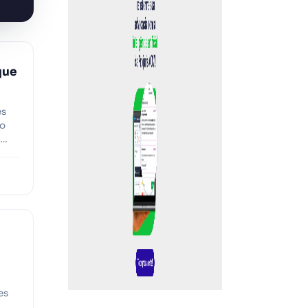
que
es
do
es
a