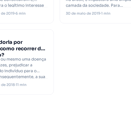
ra o legítimo interesse
camada da sociedade. Para…
 de 2019
6 min
30 de maio de 2019
1 min
oria por
: como recorrer da
o?
 ou mesmo uma doença
zes, prejudicar a
o indivíduo para o
onsequentemente, a sua
istência…
 de 2018
11 min