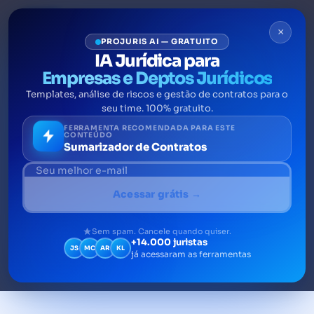
×
PROJURIS AI — GRATUITO
IA Jurídica para
Empresas e Deptos Jurídicos
Templates, análise de riscos e gestão de contratos para o
Auditoria Jurídica: o que é,
seu time. 100% gratuito.
como funciona e
FERRAMENTA RECOMENDADA PARA ESTE
CONTEÚDO
Sumarizador de Contratos
importância
A auditoria jurídica é um processo de
Acessar grátis →
pesquisa, análise e revisão dos
procedimentos internos, corporativos e
Sem spam. Cancele quando quiser.
+14.000 juristas
legais de todos os departamentos de uma
JS
MC
AR
KL
já acessaram as ferramentas
empresa.