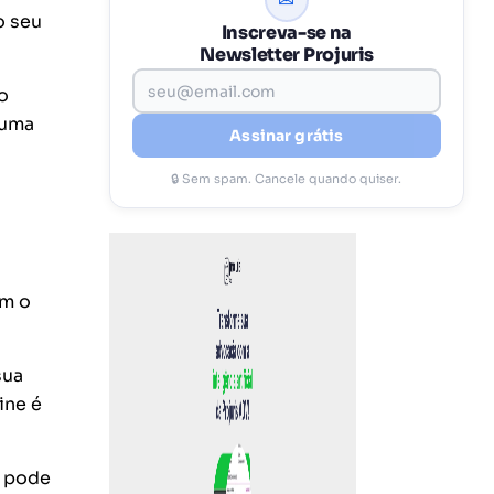
✉
o seu
Inscreva-se na
Newsletter Projuris
o
 uma
Assinar grátis
🔒 Sem spam. Cancele quando quiser.
om o
sua
ine é
ê pode