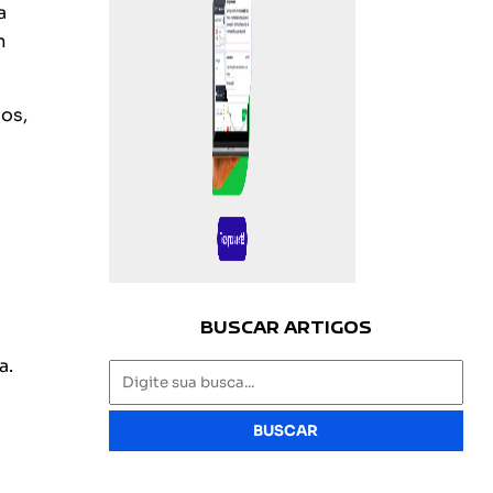
a
m
os,
BUSCAR ARTIGOS
a.
BUSCAR