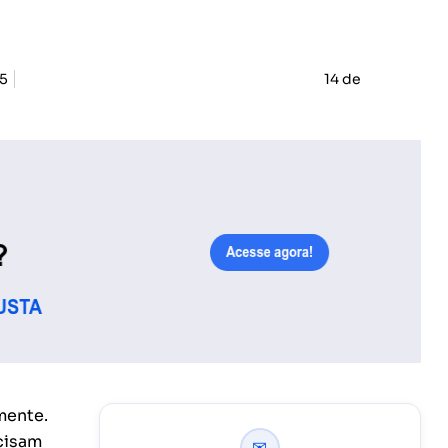
5
14 de
mente.
ecisam