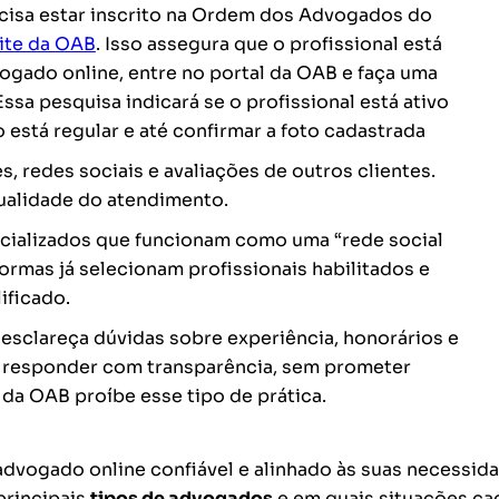
isa estar inscrito na Ordem dos Advogados do
site da OAB
. Isso assegura que o profissional está
dvogado online, entre no portal da OAB e faça uma
sa pesquisa indicará se o profissional está ativo
o está regular e até confirmar a foto cadastrada
, redes sociais e avaliações de outros clientes.
qualidade do atendimento.
cializados que funcionam como uma “rede social
ormas já selecionam profissionais habilitados e
ificado.
 esclareça dúvidas sobre experiência, honorários e
 responder com transparência, sem prometer
 da OAB proíbe esse tipo de prática.
dvogado online confiável e alinhado às suas necessid
principais
tipos de advogados
e em quais situações ca