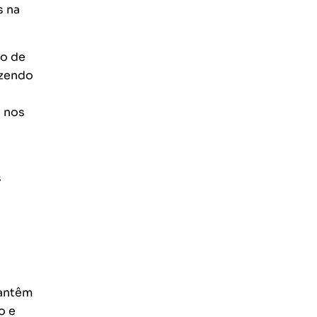
s na
to de
azendo
s nos
s
mantêm
o e