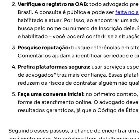
Verifique o registro na OAB:
todo advogado prec
Brasil. A consulta é pública e pode ser
feita no 
habilitado a atuar. Por isso, ao encontrar um a
busca pelo nome ou número de inscrição dele. Es
e habilitado – você poderá conferir se a situaçã
Pesquise reputação:
busque referências em sites
Comentários ajudam a identificar seriedade e 
Prefira plataformas seguras:
usar serviços espe
de advogados” traz mais confiança. Essas plataf
reduzem os riscos de contratar alguém não qual
Faça uma conversa inicial:
no primeiro contato,
forma de atendimento online. O advogado deve
resultados garantidos, já que o Código de Ética
Seguindo esses passos, a chance de encontrar um a
será muito maior. No próximo item, detalhamos os 