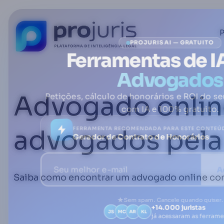
P
PROJURIS AI — GRATUITO
Ferramentas de I
Advogados
Advogado onlin
Petições, cálculo de honorários e ROI do se
com IA e 100% gratuito.
FERRAMENTA RECOMENDADA PARA ESTE CONTEÚ
advogados pela 
Gerador de Contrato de Honorários
A
Saiba como encontrar um advogado online com 
Sem spam. Cancele quando quiser.
+14.000 juristas
JS
MC
AR
KL
já acessaram as ferram