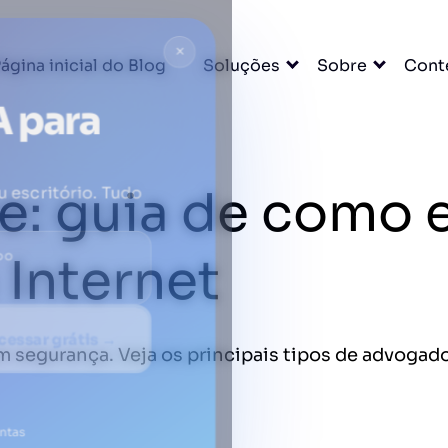
×
ágina inicial do Blog
Soluções
Sobre
Cont
A para
e: guia de como 
u escritório. Tudo
DO
Internet
cessar grátis →
segurança. Veja os principais tipos de advogad
entas