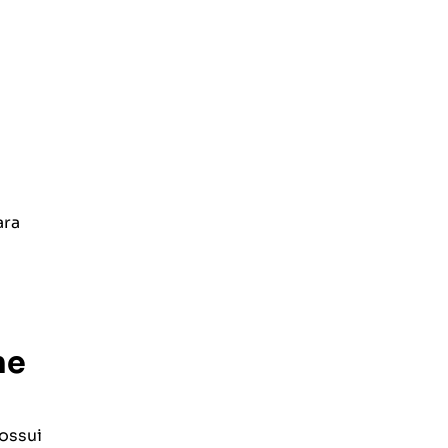
ara
ne
ossui