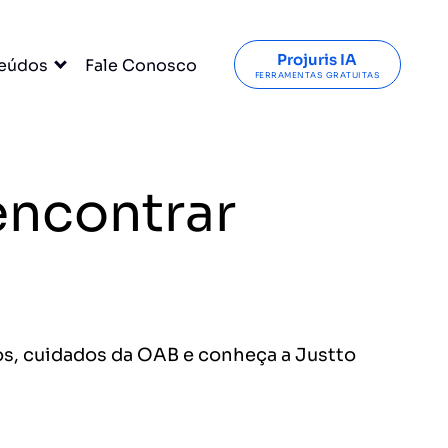
Projuris IA
eúdos
Fale Conosco
FERRAMENTAS GRATUITAS
encontrar
os, cuidados da OAB e conheça a Justto