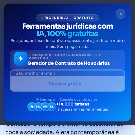
×
PROJURIS AI — GRATUITO
Ferramentas jurídicas com
IA, 100% gratuitas
Petições, análise de contratos, assistente jurídico e muito
Gestão de tarefas: como
mais. Sem pagar nada.
organizar atividades em
FERRAMENTA RECOMENDADA PARA ESTE
CONTEÚDO
Gerador de Contrato de Honorários
escritórios de advocacia
Gestão de tarefas: como organizar
Acessar grátis →
atribuições e compromissos na advocacia
com um software jurídico O Direito e o
Sem spam. Cancele quando quiser.
+14.000 juristas
tempo andam em conjunto. Afinal, o Direito
JS
MC
AR
KL
já acessaram as ferramentas
constrói-se diante do tempo social.
Contudo, o tempo é elemento essencial de
toda a sociedade. A era contemporânea é