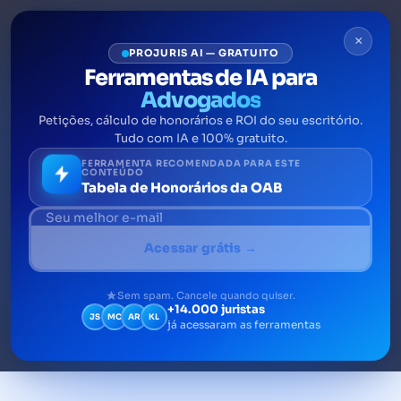
×
PROJURIS AI — GRATUITO
Ferramentas de IA para
Advogados
Petições, cálculo de honorários e ROI do seu escritório.
ANPD publica guia de
Tudo com IA e 100% gratuito.
segurança da informação e
FERRAMENTA RECOMENDADA PARA ESTE
CONTEÚDO
Tabela de Honorários da OAB
checklist da LGPD
O Guia de segurança da informação
Acessar grátis →
elaborado pela Autoridade Nacional de
Proteção de Dados (ANPD) orienta sobre
Sem spam. Cancele quando quiser.
+14.000 juristas
segurança da informação para agentes de
JS
MC
AR
KL
já acessaram as ferramentas
tratamento de pequeno porte.