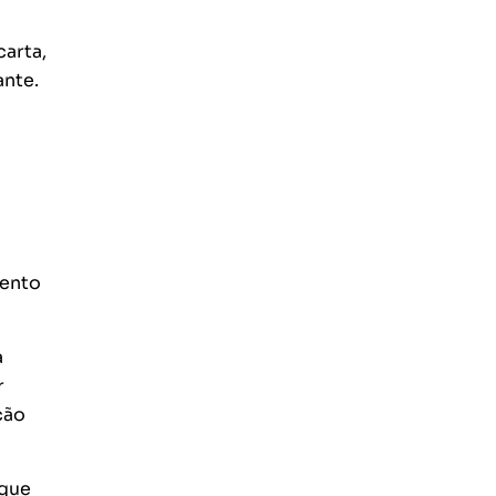
arta,
ante.
mento
a
r
ção
 que