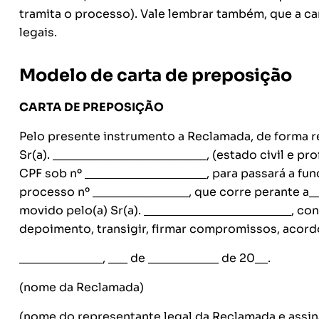
tramita o processo). Vale lembrar também, que a ca
legais.
Modelo de carta de preposição
CARTA DE PREPOSIÇÃO
Pelo presente instrumento a Reclamada, de forma r
Sr(a). ________________________, (estado civil e pro
CPF sob nº ___________________, para passará a f
processo nº _______________, que corre perante a__
movido pelo(a) Sr(a). _______________________, c
depoimento, transigir, firmar compromissos, acord
_____________, ___ de ___________ de 20__.
(nome da Reclamada)
(nome do representante legal da Reclamada e assin