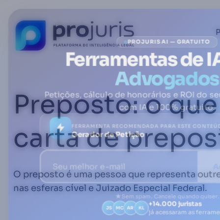
P
PROJURIS AI — GRATUITO
Ferramentas de I
Advogados
Preposto: o que
Petições, cálculo de honorários e ROI do se
com IA e 100% gratuito.
FERRAMENTA RECOMENDADA PARA ESTE CONTEÚ
carta de prepos
Gerador de Petição
A
O preposto é uma pessoa que representa outre
nas esferas cível e Juizado Especial Federal.
Sem spam. Cancele quando quiser.
+14.000 juristas
JS
MC
AR
KL
já acessaram as ferram