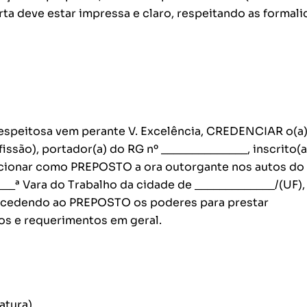
rta deve estar impressa e claro, respeitando as formal
espeitosa vem perante V. Excelência, CREDENCIAR o(a)
fissão), portador(a) do RG nº ______________, inscrito(a
uncionar como PREPOSTO a ora outorgante nos autos do
__ª Vara do Trabalho da cidade de _____________/(UF),
oncedendo ao PREPOSTO os poderes para prestar
os e requerimentos em geral.
atura)