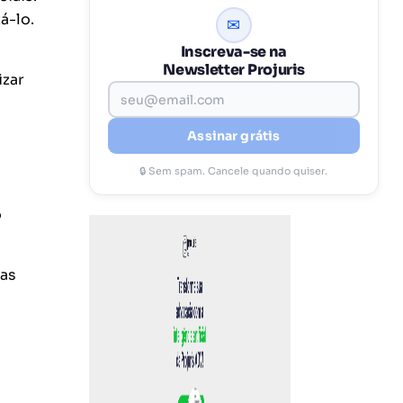
á-lo.
✉
Inscreva-se na
Newsletter Projuris
izar
Assinar grátis
🔒 Sem spam. Cancele quando quiser.
o
ras