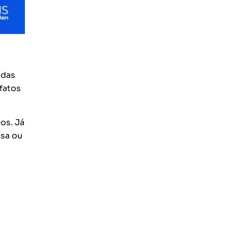
odas
fatos
os. Já
esa ou