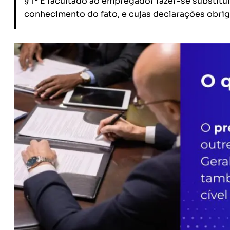
§ 1º É facultado ao empregador fazer-se substitu
conhecimento do fato, e cujas declarações obri