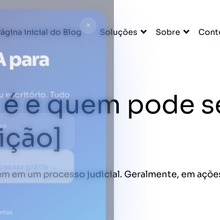
×
ágina inicial do Blog
Soluções
Sobre
Cont
A para
 é e quem pode 
u escritório. Tudo
DO
ição]
cessar grátis →
m em um processo judicial. Geralmente, em ações
entas