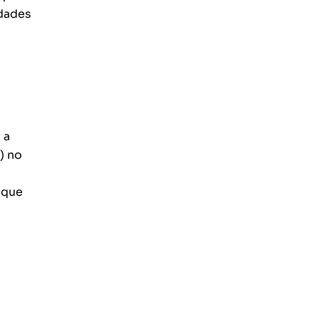
idades
 a
) no
 que