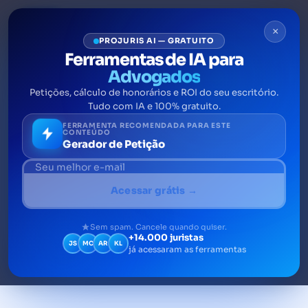
×
PROJURIS AI — GRATUITO
Ferramentas de IA para
Advogados
Petições, cálculo de honorários e ROI do seu escritório.
Processo criminal: guia para
Tudo com IA e 100% gratuito.
advogados e escritórios
FERRAMENTA RECOMENDADA PARA ESTE
CONTEÚDO
Gerador de Petição
Descubra como dominar o processo criminal
pode transformar a defesa de seus clientes e
Acessar grátis →
otimizar a gestão do seu escritório
Sem spam. Cancele quando quiser.
+14.000 juristas
JS
MC
AR
KL
já acessaram as ferramentas