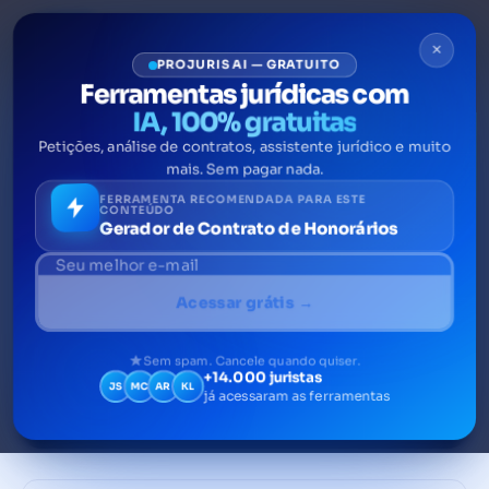
×
PROJURIS AI — GRATUITO
Ferramentas jurídicas com
IA, 100% gratuitas
ARTIGO
Petições, análise de contratos, assistente jurídico e muito
mais. Sem pagar nada.
O que é SAF no futebol: estrutura
FERRAMENTA RECOMENDADA PARA ESTE
CONTEÚDO
Gerador de Contrato de Honorários
legal, tributação e obrigações
jurídicas
Acessar grátis →
SAF no futebol: entenda estrutura legal,
tributação e obrigações para clubes,
Sem spam. Cancele quando quiser.
investidores e assessoria jurídica em 2026.
+14.000 juristas
JS
MC
AR
KL
já acessaram as ferramentas
17 de abril de 2026
12 min de leitura
Por Tiago Fachini