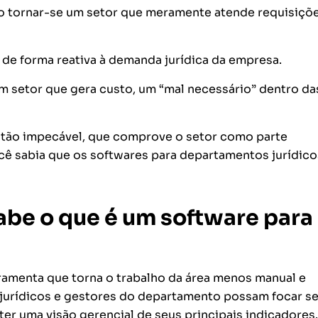
ão tornar-se um setor que meramente atende requisiçõ
de forma reativa à demanda jurídica da empresa.
m setor que gera custo, um “mal necessário” dentro da
estão impecável, que comprove o setor como parte
ocê sabia que os softwares para departamentos jurídico
abe o que é um software para
amenta que torna o trabalho da área menos manual e
s jurídicos e gestores do departamento possam focar s
 ter uma visão gerencial de seus principais indicadores.