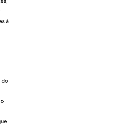
tes,
.
es à
s do
do
que