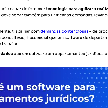
quele capaz de fornecer
tecnologia para agilizar a reali
deve servir também para unificar as demandas, levand
mente, trabalhar com
demandas contenciosas
– de pro
m consultivas, é essencial que um software de departa
 trabalho.
lidades
que um software em departamentos jurídicos d