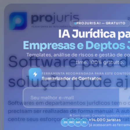
P
PROJURIS AI — GRATUITO
IA Jurídica p
Empresas e Deptos 
Software para d
Templates, análise de riscos e gestão de co
time. 100% gratuito.
FERRAMENTA RECOMENDADA PARA ESTE CONTEÚ
solução pode a
Sumarizador de Contratos
Softwares em departamentos jurídicos tem o obj
precisam ser realizadas de forma manual. A au
Sem spam. Cancele quando quiser
centre seus esforços em ações táticas e estrat
+14.000 juristas
JS
MC
AR
KL
já acessaram as ferram