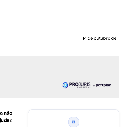
14 de outubro de
da não
judar.
✉