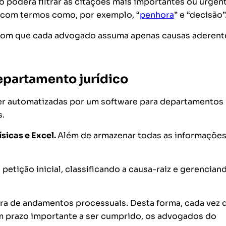
o poderá filtrar as citações mais importantes ou urgen
s com termos como, por exemplo, “
penhora
” e “decisão”
o com que cada advogado assuma apenas causas aderent
epartamento jurídico
ser automatizadas por um software para departamentos
s.
ísicas e Excel.
Além de armazenar todas as informaçõe
a petição inicial, classificando a causa-raiz e gerencian
ra de andamentos processuais. Desta forma, cada vez 
 prazo importante a ser cumprido, os advogados do