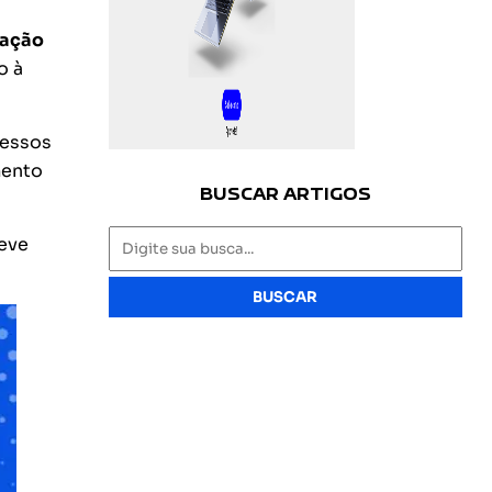
zação
o à
cessos
mento
BUSCAR ARTIGOS
eve
BUSCAR