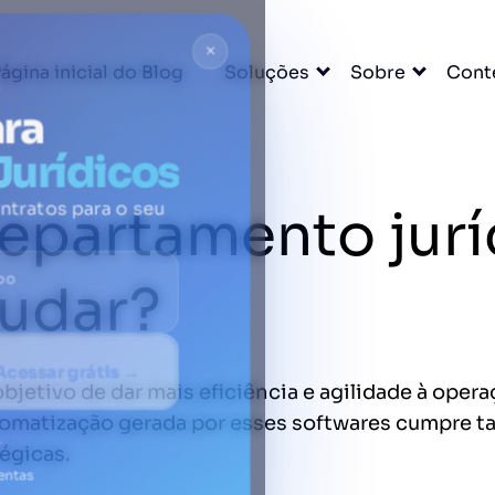
×
ágina inicial do Blog
Soluções
Sobre
Cont
ara
Jurídicos
epartamento jurí
ntratos para o seu
DO
judar?
Acessar grátis →
etivo de dar mais eficiência e agilidade à operaçã
tomatização gerada por esses softwares cumpre ta
.
égicas.
entas