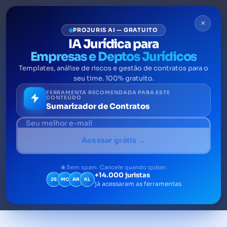
×
PROJURIS AI — GRATUITO
IA Jurídica para
Empresas e Deptos Jurídicos
Templates, análise de riscos e gestão de contratos para o
Litigância predatória: o que
seu time. 100% gratuito.
é, quais as características e
FERRAMENTA RECOMENDADA PARA ESTE
CONTEÚDO
Sumarizador de Contratos
problemas
A litigância predatória é uma prática de
Acessar grátis →
ajuizamento em massa de processos
judiciais, contendo elementos abusivos ou
Sem spam. Cancele quando quiser.
+14.000 juristas
fraudulentos.
JS
MC
AR
KL
já acessaram as ferramentas