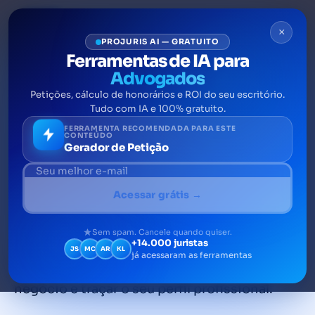
×
PROJURIS AI — GRATUITO
Ferramentas de IA para
Advogados
Petições, cálculo de honorários e ROI do seu escritório.
Como e quando virar sócio
Tudo com IA e 100% gratuito.
de um escritório de
FERRAMENTA RECOMENDADA PARA ESTE
CONTEÚDO
Gerador de Petição
advocacia
Ser sócio de um escritório de advocacia
Acessar grátis →
pode ter uma série de vantagens como a
divisão de despesas e o compartilhamento
Sem spam. Cancele quando quiser.
+14.000 juristas
de clientes. Mas, antes de fazer essa escolha,
JS
MC
AR
KL
já acessaram as ferramentas
é preciso definir quais os objetivos do
negócio e traçar o seu perfil profissional.