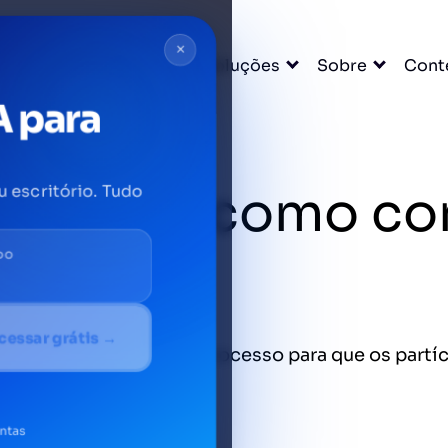
×
ágina inicial do Blog
Soluções
Sobre
Cont
A para
rônicas: como co
u escritório. Tudo
DO
ribunais
cessar grátis →
os atos e termos de um processo para que os par
entas