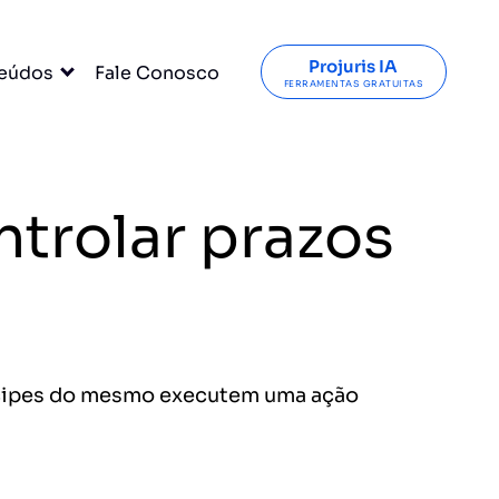
Projuris IA
eúdos
Fale Conosco
FERRAMENTAS GRATUITAS
ntrolar prazos
tícipes do mesmo executem uma ação