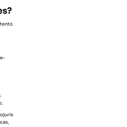
es?
atento
 e-
s
o.
ojuris
cas,