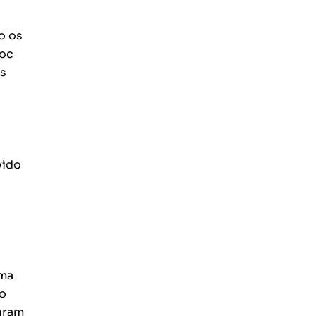
o os
roc
is
vido
uma
do
gram