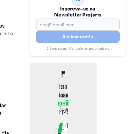
✉
Inscreva-se na
Newsletter Projuris
as
. Isto
Assinar grátis
🔒 Sem spam. Cancele quando quiser.
s
das
a
 dia