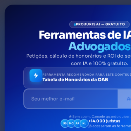
P
PROJURIS AI — GRATUITO
Ferramentas de I
Advogados
Intimações elet
Petições, cálculo de honorários e ROI do se
com IA e 100% gratuito.
FERRAMENTA RECOMENDADA PARA ESTE CONTEÚ
nos diferentes t
Tabela de Honorários da OAB
A
Uma intimação é um ato onde se dá ciência d
Sem spam. Cancele quando quiser.
+14.000 juristas
JS
MC
AR
KL
já acessaram as ferram