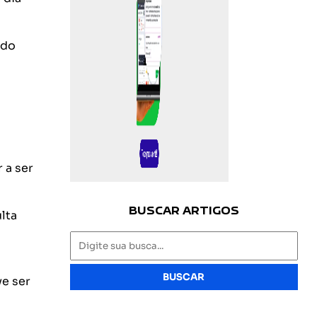
ado
 a ser
BUSCAR ARTIGOS
lta
BUSCAR
ve ser