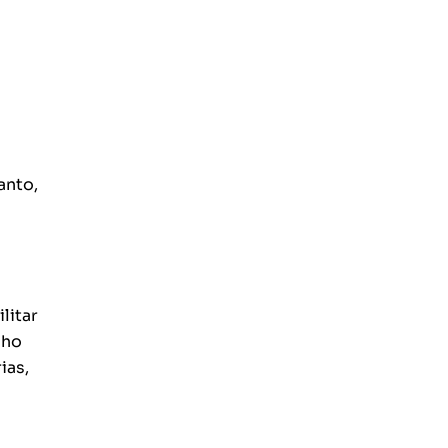
anto,
litar
lho
ias,