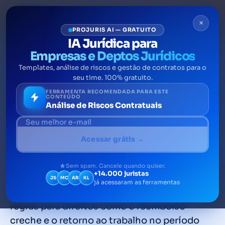
×
PROJURIS AI — GRATUITO
IA Jurídica para
Empresas e Deptos Jurídicos
Templates, análise de riscos e gestão de contratos para o
Lei 14.457/22, do Programa
seu time. 100% gratuito.
Emprega + Mulheres:
FERRAMENTA RECOMENDADA PARA ESTE
CONTEÚDO
Análise de Riscos Contratuais
principais pontos
A Lei 14.457, de setembro de 2022, veio para
Acessar grátis →
modificar a Consolidação das Leis do
Trabalho (CLT), no que diz respeito a
Sem spam. Cancele quando quiser.
+14.000 juristas
proteção e incentivo à empregabilidade de
JS
MC
AR
KL
já acessaram as ferramentas
mulheres e mães. Além de estabelecer novas
regras para direitos como o reembolso-
creche e o retorno ao trabalho no período