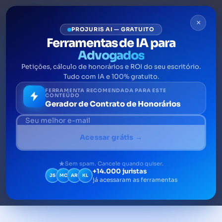
×
PROJURIS AI — GRATUITO
Ferramentas de IA para
Advogados
Petições, cálculo de honorários e ROI do seu escritório.
Controller jurídico: qual a
Tudo com IA e 100% gratuito.
importância e como é o dia a
FERRAMENTA RECOMENDADA PARA ESTE
CONTEÚDO
Gerador de Contrato de Honorários
dia na profissão?
Um Controller Jurídico é um profissional
Acessar grátis →
responsável pela gestão de ponta a ponta de
um escritório de advocacia, contribuindo
Sem spam. Cancele quando quiser.
+14.000 juristas
assim para o aumento da produtividade, da
JS
MC
AR
KL
já acessaram as ferramentas
organização e da lucratividade