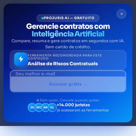
×
PROJURIS AI — GRATUITO
Gerencie contratos com
Inteligência Artificial
Compare, resuma e gere contratos em segundos com IA.
Contratos empresariais: o
Sem cartão de crédito.
que são, princípios e como
FERRAMENTA RECOMENDADA PARA ESTE
CONTEÚDO
Análise de Riscos Contratuais
gerenciá-los
Contratos empresariais regulam obrigações
Acessar grátis →
entre empresas. Veja o que são, quais os
tipos, os princípios e como gerenciar o ciclo
Sem spam. Cancele quando quiser.
+14.000 juristas
de vida contratual.
JS
MC
AR
KL
já acessaram as ferramentas