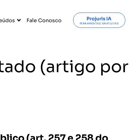
Projuris IA
eúdos
Fale Conosco
FERRAMENTAS GRATUITAS
tado (artigo por
blico (art. 257 e 258 do