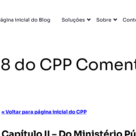
ágina inicial do Blog
Soluções
Sobre
Cont
 258 do CPP Comen
« Voltar para página inicial do CPP
Capítulo II – Do Ministério Pú