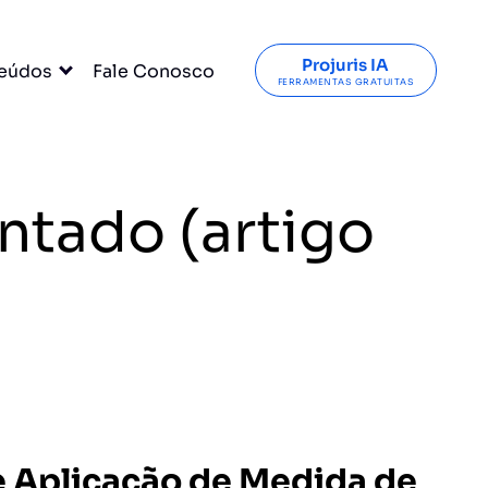
Projuris IA
eúdos
Fale Conosco
FERRAMENTAS GRATUITAS
ntado (artigo
de Aplicação de Medida de