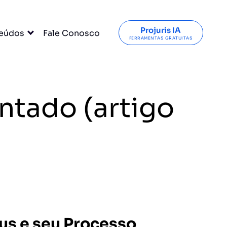
Projuris IA
eúdos
Fale Conosco
FERRAMENTAS GRATUITAS
ntado (artigo
us e seu Processo