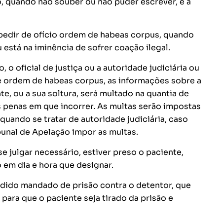
o, quando não souber ou não puder escrever, e a
xpedir de ofício ordem de habeas corpus, quando
está na iminência de sofrer coação ilegal.
, o oficial de justiça ou a autoridade judiciária ou
e ordem de habeas corpus, as informações sobre a
e, ou a sua soltura, será multado na quantia de
s penas em que incorrer. As multas serão impostas
 quando se tratar de autoridade judiciária, caso
unal de Apelação impor as multas.
se julgar necessário, estiver preso o paciente,
em dia e hora que designar.
edido mandado de prisão contra o detentor, que
 para que o paciente seja tirado da prisão e