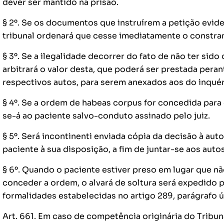
dever ser mantido na prisão.
§ 2º. Se os documentos que instruírem a petição evide
tribunal ordenará que cesse imediatamente o constra
§ 3º. Se a ilegalidade decorrer do fato de não ter sido 
arbitrará o valor desta, que poderá ser prestada peran
respectivos autos, para serem anexados aos do inquéri
§ 4º. Se a ordem de habeas corpus for concedida para 
se-á ao paciente salvo-conduto assinado pelo juiz.
§ 5º. Será incontinenti enviada cópia da decisão à aut
paciente à sua disposição, a fim de juntar-se aos auto
§ 6º. Quando o paciente estiver preso em lugar que não
conceder a ordem, o alvará de soltura será expedido p
formalidades estabelecidas no artigo 289, parágrafo úni
Art. 661. Em caso de competência originária do Tribun