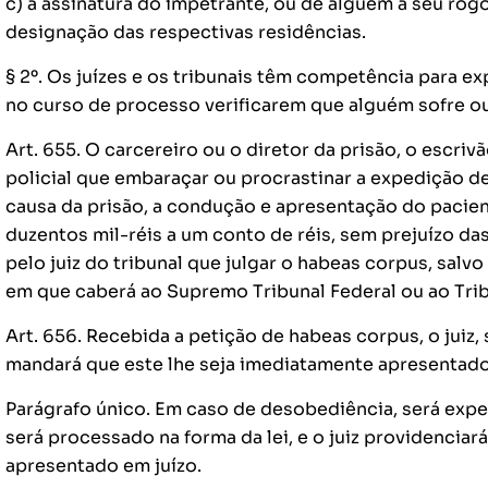
c) a assinatura do impetrante, ou de alguém a seu rog
designação das respectivas residências.
§ 2º. Os juízes e os tribunais têm competência para e
no curso de processo verificarem que alguém sofre ou 
Art. 655. O carcereiro ou o diretor da prisão, o escrivão
policial que embaraçar ou procrastinar a expedição d
causa da prisão, a condução e apresentação do pacient
duzentos mil-réis a um conto de réis, sem prejuízo da
pelo juiz do tribunal que julgar o habeas corpus, salvo
em que caberá ao Supremo Tribunal Federal ou ao Trib
Art. 656. Recebida a petição de habeas corpus, o juiz, 
mandará que este lhe seja imediatamente apresentado 
Parágrafo único. Em caso de desobediência, será exp
será processado na forma da lei, e o juiz providenciará
apresentado em juízo.