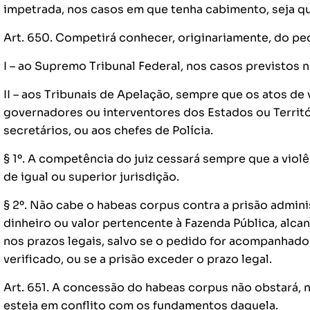
impetrada, nos casos em que tenha cabimento, seja qua
Art. 650. Competirá conhecer, originariamente, do pe
I – ao Supremo Tribunal Federal, nos casos previstos no 
II – aos Tribunais de Apelação, sempre que os atos de
governadores ou interventores dos Estados ou Territór
secretários, ou aos chefes de Polícia.
§ 1º. A competência do juiz cessará sempre que a violê
de igual ou superior jurisdição.
§ 2º. Não cabe o habeas corpus contra a prisão adminis
dinheiro ou valor pertencente à Fazenda Pública, alc
nos prazos legais, salvo se o pedido for acompanhado
verificado, ou se a prisão exceder o prazo legal.
Art. 651. A concessão do habeas corpus não obstará,
esteja em conflito com os fundamentos daquela.