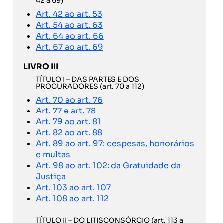
42 a 69)
Art. 42 ao art. 53
Art. 54 ao art. 63
Art. 64 ao art. 66
Art. 67 ao art. 69
LIVRO III
TÍTULO I – DAS PARTES E DOS
PROCURADORES (art. 70 a 112)
Art. 70 ao art. 76
Art. 77 e art. 78
Art. 79 ao art. 81
Art. 82 ao art. 88
Art. 89 ao art. 97: despesas, honorários
e multas
Art. 98 ao art. 102: da Gratuidade da
Justiça
Art. 103 ao art. 107
Art. 108 ao art. 112
TÍTULO II – DO LITISCONSÓRCIO (art. 113 a