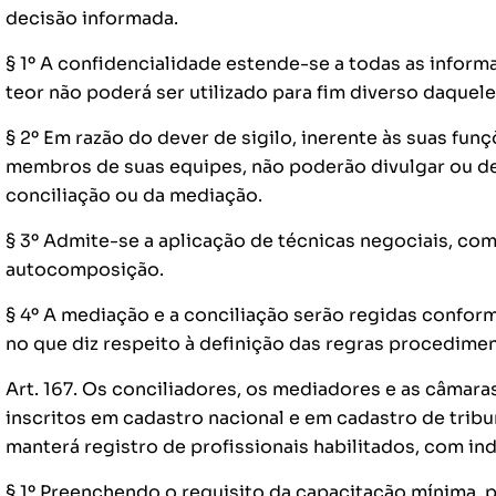
decisão informada.
§ 1º A confidencialidade estende-se a todas as infor
teor não poderá ser utilizado para fim diverso daquel
§ 2º Em razão do dever de sigilo, inerente às suas fun
membros de suas equipes, não poderão divulgar ou de
conciliação ou da mediação.
§ 3º Admite-se a aplicação de técnicas negociais, com
autocomposição.
§ 4º A mediação e a conciliação serão regidas conform
no que diz respeito à definição das regras procedimen
Art. 167. Os conciliadores, os mediadores e as câmara
inscritos em cadastro nacional e em cadastro de tribun
manterá registro de profissionais habilitados, com ind
§ 1º Preenchendo o requisito da capacitação mínima, 