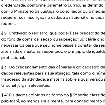
credenciada, conforme parâmetro curricular definido
com o Ministério da Justiça, o conciliador ou o media
requerer sua inscrição no cadastro nacional e no cadas
federal.
§ 2º Efetivado o registro, que poderá ser precedido d
do foro da comarca, seção ou subseção judiciária ond
necessários para que seu nome passe a constar da resp
alternada e aleatória, respeitado o princípio da igua
profissional.
§ 3º Do credenciamento das câmaras e do cadastro de
dados relevantes para a sua atuação, tais como o núm
insucesso da atividade, a matéria sobre a qual verso
tribunal julgar relevantes.
§ 4º Os dados colhidos na forma do § 3º serão classif
publicará, ao menos anualmente, para conhecimento da