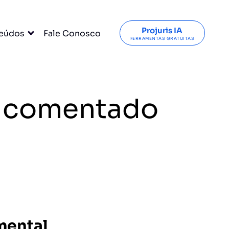
Projuris IA
eúdos
Fale Conosco
FERRAMENTAS GRATUITAS
PC comentado
mental