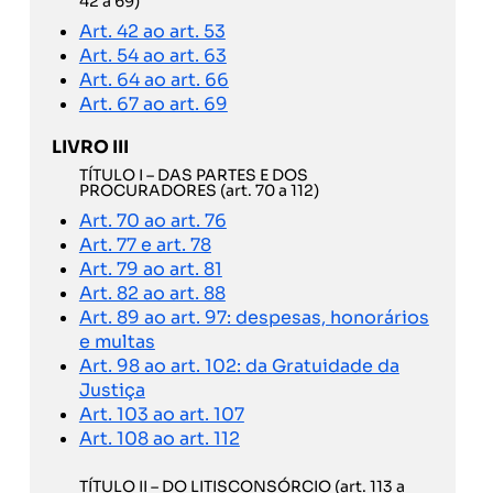
42 a 69)
Art. 42 ao art. 53
Art. 54 ao art. 63
Art. 64 ao art. 66
Art. 67 ao art. 69
LIVRO III
TÍTULO I – DAS PARTES E DOS
PROCURADORES (art. 70 a 112)
Art. 70 ao art. 76
Art. 77 e art. 78
Art. 79 ao art. 81
Art. 82 ao art. 88
Art. 89 ao art. 97: despesas, honorários
e multas
Art. 98 ao art. 102: da Gratuidade da
Justiça
Art. 103 ao art. 107
Art. 108 ao art. 112
TÍTULO II – DO LITISCONSÓRCIO (art. 113 a