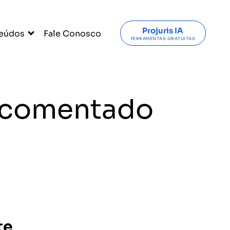
Projuris IA
eúdos
Fale Conosco
FERRAMENTAS GRATUITAS
C comentado
te