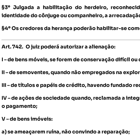
§3º Julgada a habilitação do herdeiro, reconhec
identidade do cônjuge ou companheiro, a arrecadação
§4º Os credores da herança poderão habilitar-se como
Art. 742.
O juiz poderá autorizar a alienação:
I – de bens móveis, se forem de conservação difícil ou
II – de semoventes, quando não empregados na explor
III – de títulos e papéis de crédito, havendo fundado r
IV – de ações de sociedade quando, reclamada a integr
o pagamento;
V – de bens imóveis:
a) se ameaçarem ruína, não convindo a reparação;