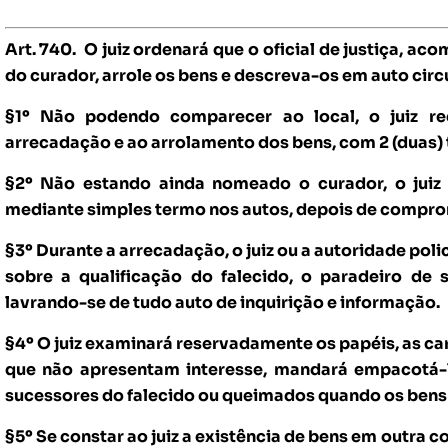
Art. 740. O juiz ordenará que o oficial de justiça, a
do curador, arrole os bens e descreva-os em auto cir
§1º Não podendo comparecer ao local, o juiz req
arrecadação e ao arrolamento dos bens, com 2 (duas) t
§2º Não estando ainda nomeado o curador, o juiz 
mediante simples termo nos autos, depois de compr
§3º Durante a arrecadação, o juiz ou a autoridade poli
sobre a qualificação do falecido, o paradeiro de 
lavrando-se de tudo auto de inquirição e informação.
§4º O juiz examinará reservadamente os papéis, as car
que não apresentam interesse, mandará empacotá-l
sucessores do falecido ou queimados quando os bens
§5º Se constar ao juiz a existência de bens em outra 