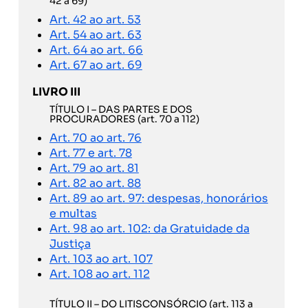
42 a 69)
Art. 42 ao art. 53
Art. 54 ao art. 63
Art. 64 ao art. 66
Art. 67 ao art. 69
LIVRO III
TÍTULO I – DAS PARTES E DOS
PROCURADORES (art. 70 a 112)
Art. 70 ao art. 76
Art. 77 e art. 78
Art. 79 ao art. 81
Art. 82 ao art. 88
Art. 89 ao art. 97: despesas, honorários
e multas
Art. 98 ao art. 102: da Gratuidade da
Justiça
Art. 103 ao art. 107
Art. 108 ao art. 112
TÍTULO II – DO LITISCONSÓRCIO (art. 113 a